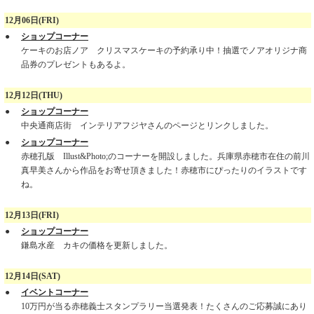
12月06日(FRI)
●
ショップコーナー
ケーキのお店ノア クリスマスケーキの予約承り中！抽選でノアオリジナ商
品券のプレゼントもあるよ。
12月12日(THU)
●
ショップコーナー
中央通商店街 インテリアフジヤさんのページとリンクしました。
●
ショップコーナー
赤穂孔版 Illust&Photo;のコーナーを開設しました。兵庫県赤穂市在住の前川
真早美さんから作品をお寄せ頂きました！赤穂市にぴったりのイラストです
ね。
12月13日(FRI)
●
ショップコーナー
鎌島水産 カキの価格を更新しました。
12月14日(SAT)
●
イベントコーナー
10万円が当る赤穂義士スタンプラリー当選発表！たくさんのご応募誠にあり