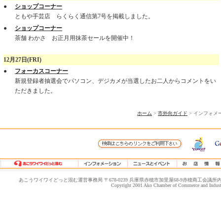
●
ショップコーナー
ともや手芸店 らくらく通信第7号を掲載しました。
●
ショップコーナー
茶舗 わかさ お正月用抹茶セールを開催中！
12月27日(FRI)
●
フォーカスコーナー
新規登録者抽選会でパソコン、デジカメが当選したお二人からコメントをい
ただきました。
ホーム
>
市外向ガイド
> インフォメ
あこうワイワイどっと混む運営事務局 〒678-0239 兵庫県赤穂市加里屋68-9赤穂商工会議所内 TEL.0791-4
Copyright 2001 Ako Chamber of Commerce and Industry.