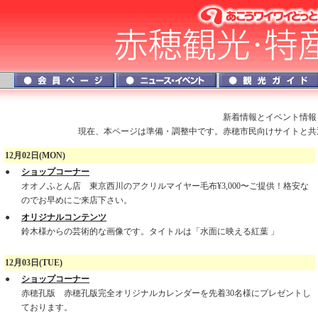
新着情報とイベント情報
現在、本ページは準備・調整中です。赤穂市民向けサイトと共
12月02日(MON)
●
ショップコーナー
オオノふとん店 東京西川のアクリルマイヤー毛布¥3,000〜ご提供！格安な
のでお早めにご来店下さい。
●
オリジナルコンテンツ
鈴木様からの芸術的な画像です。タイトルは「水面に映える紅葉 」
12月03日(TUE)
●
ショップコーナー
赤穂孔版 赤穂孔版完全オリジナルカレンダーを先着30名様にプレゼントし
ております。