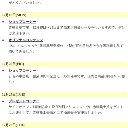
がとうございました。
12月16日(MON)
●
ショップコーナー
赤穂青空市場 12月19日〜21日まで歳末大特価セールを行いますので、ぜひ
ご来店下さい。
●
オリジナルコンテンツ
｢ねこふんぢゃった｣前川真早美様作 ･我が家の意地悪そうな黒猫達を見て
描いてみました。
12月20日(FRI)
●
ショップコーナー
ともや手芸店 創業50周年記念セール開催中です。店内全商品3割引き〜7割
引！
12月24日(TUE)
●
プレゼントコーナー
サイトオープン1周年記念！12月24日クリスマスイヴに赤穂義士娘をゲスト
にお迎えして、赤穂商工会議所にて抽選会を実施致しました。
12月26日(THU)