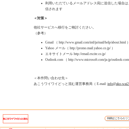
利用いただているメールアドレス宛に送信した場合は
信されます
＜対策＞
他社サービスへ移行をご検討ください。
（参考）
Gmail （ http://www.gmail.com/intl/ja/mail/help/about.html 
Yahoo メール（ http://promo.mail.yahoo.co.jp/ ）
エキサイトメール http://email.excite.co.jp/
Outlook.com （ http://www.microsoft.com/ja-jp/outlook-co
＜本件問い合わせ先＞
あこうワイワイどっと混む運営事務局（ E-mail:
info@ako-wai2