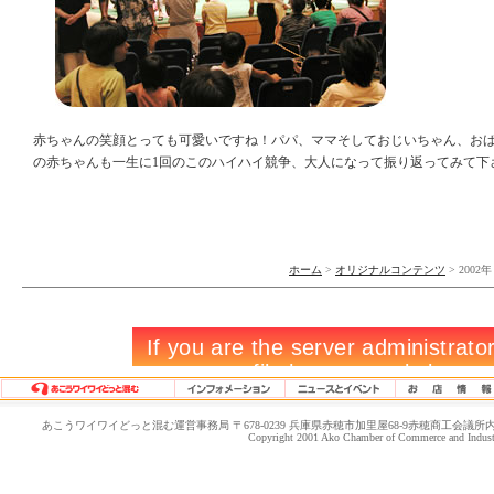
赤ちゃんの笑顔とっても可愛いですね！パパ、ママそしておじいちゃん、お
の赤ちゃんも一生に1回のこのハイハイ競争、大人になって振り返ってみて下
ホーム
>
オリジナルコンテンツ
> 2002年
あこうワイワイどっと混む運営事務局 〒678-0239 兵庫県赤穂市加里屋68-9赤穂商工会議所内 TEL.0791-4
Copyright 2001 Ako Chamber of Commerce and Industry.