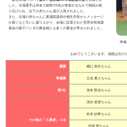
した。出場選手は49名で総勢350名が来場するなかで熱戦が繰
り広げられ、以下の赤ちゃん達が入賞されました。
また、出場の赤ちゃんに衆議院議員や相生市長からメッセージ
が届くなど大いに盛り上がり、会場に設置された世界自然保護
基金の親子パンダの募金箱にも多くの募金が寄せられました。
準備
おめでとうございます。成績は次の
優勝
桶口 智生ちゃん
準優勝
立花 勇人ちゃん
第3位
池本 堅信ちゃん
清水 碧虎ちゃん
松本 紗希ちゃん
その他の「入賞者」４名
外礒 裕ちゃん