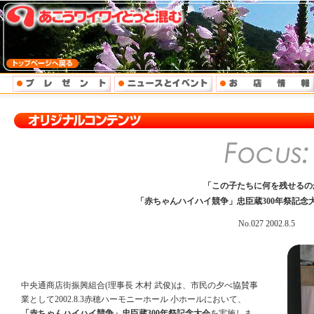
「この子たちに何を残せるの
「赤ちゃんハイハイ競争」忠臣蔵300年祭記
No.027 2002.8.5
中央通商店街振興組合(理事長 木村 武俊)は、市民の夕べ協賛事
業として2002.8.3赤穂ハーモニーホール 小ホールにおいて、
「赤ちゃんハイハイ競争」忠臣蔵300年祭記念大会
を実施しま