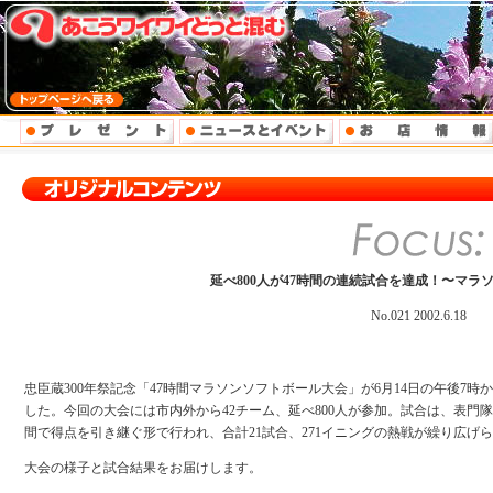
延べ800人が47時間の連続試合を達成！〜マラ
No.021 2002.6.18
忠臣蔵300年祭記念「47時間マラソンソフトボール大会」が6月14日の午後7時
した。今回の大会には市内外から42チーム、延べ800人が参加。試合は、表門
間で得点を引き継ぐ形で行われ、合計21試合、271イニングの熱戦が繰り広げ
大会の様子と試合結果をお届けします。