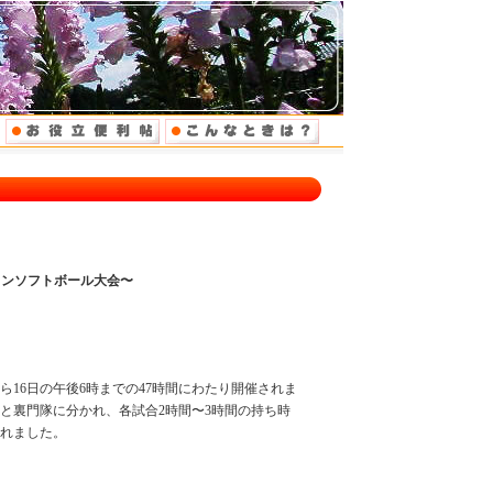
ソンソフトボール大会〜
から16日の午後6時までの47時間にわたり開催されま
隊と裏門隊に分かれ、各試合2時間〜3時間の持ち時
られました。