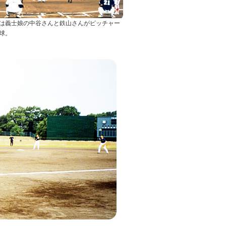
は義士娘の中谷さんと鉄山さんがピッチャー
球。