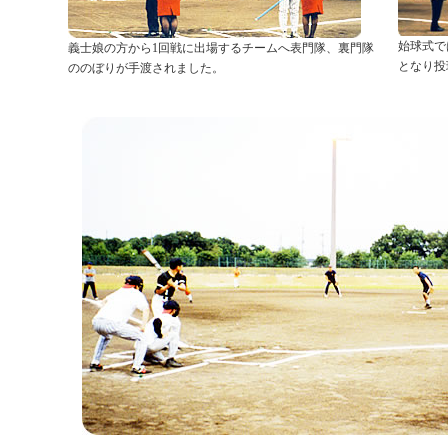
始球式で
義士娘の方から1回戦に出場するチームへ表門隊、裏門隊
となり投
ののぼりが手渡されました。